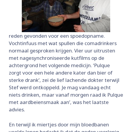
reden gevonden voor een spoedopname.
Vochtinfuus met wat spullen die comadrinkers
normaal gesproken krijgen. Vier uur uitrusten
met nagesynchroniseerde kutfilms op de
achtergrond het volgende medicijn. ‘Pulque
zorgt voor een hele andere kater dan bier of
sterke drank’, zei de lief lachende dokter terwijl
Stef werd ontkoppeld. Je mag vandaag echt
niets drinken, maar vanaf morgen raad ik Pulque
met aardbeiensmaak aan’, was het laatste
advies.
En terwijl ik miertjes door mijn bloedbanen
voelde lopen bedacht ik dat de goden voorlopig