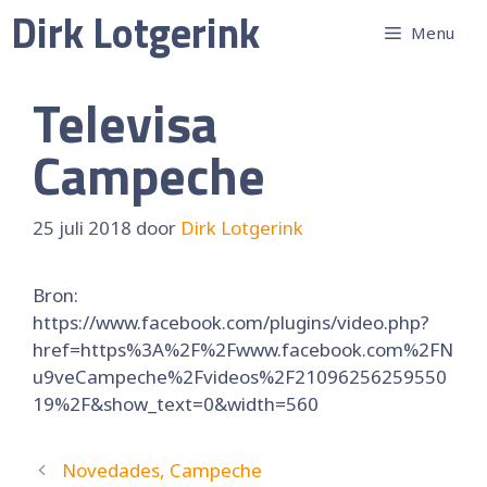
Ga
Dirk Lotgerink
Menu
naar
de
inhoud
Televisa
Campeche
25 juli 2018
door
Dirk Lotgerink
Bron:
https://www.facebook.com/plugins/video.php?
href=https%3A%2F%2Fwww.facebook.com%2FN
u9veCampeche%2Fvideos%2F21096256259550
19%2F&show_text=0&width=560
Novedades, Campeche