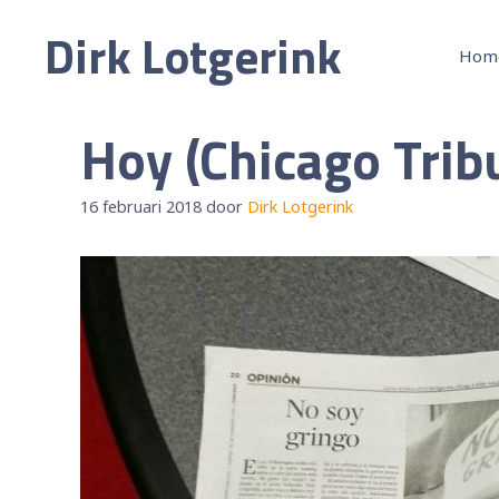
Ga
Dirk Lotgerink
naar
Hom
de
inhoud
Hoy (Chicago Trib
16 februari 2018
door
Dirk Lotgerink